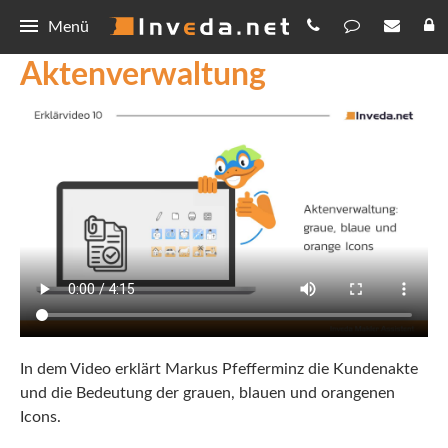
Menü
Aktenverwaltung
IMA
Tarifvergleich und Dokumentation
IMASync
Anpassen
Kurzanleitung
Kunden-App
IMAFile
Integration
Download
Schnellvergleich
Make.com
Invers Makler Assistent
Updates
Punkteberechnung
IMA+
Invers Makler Assistent
Forum
Digitale Antragsstrecke
Mailvorlagen
IMA+
Allgemeines
Kontakt
In dem Video erklärt Markus Pfefferminz die Kundenakte
Erklärvideos
Tarife
Updates
Kontakt
Onlinerechner
und die Bedeutung der grauen, blauen und orangenen
Icons.
Hilfe
IMASync
Datenschutz
Rechenhelfer