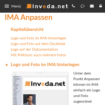
Menü
IMA Anpassen
IMA
Tarifvergleich und Dokumentation
IMASync
Kapitelübersicht
Logo und Foto im IMA hinterlegen
Anpassen
Kurzanleitung
Kunden-App
Logo und Foto auf dem Deckblatt
IMAFile
Integration
Download
Logo auf der Dokumentation
Mit IMASync auch mehrere Fotos
Schnellvergleich
Make.com
Invers Makler Assistent
Updates
Logo und Foto im IMA hinterlegen
Punkteberechnung
IMA+
Invers Makler Assistent
Forum
Unter dem
Punkt Anpassen
Digitale Antragsstrecke
Mailvorlagen
IMA+
Allgemeines
Kontakt
können im IMA
Erklärvideos
einfach ein Logo
Tarife
Updates
Kontakt
Onlinerechner
und Foto
Hilfe
IMASync
zugeordnet
Datenschutz
Rechenhelfer