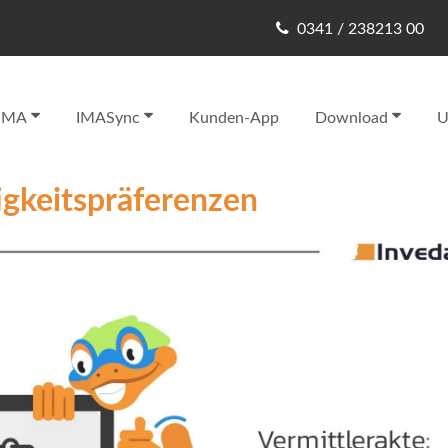
0341 / 238213 00
IMA
IMASync
Kunden-App
Download
U
igkeitspräferenzen