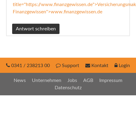
title="https://www.finanzgewissen.de">Versicherungsmak
Finanzgewissen">www.finanzgewissen.de
0341 / 238213 00
Support
Kontakt
Login
News
Unternehmen
Jobs
AGB
Impressum
Datenschutz