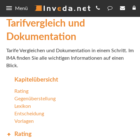
Menü
Tarifvergleich und
IMA
Dokumentation
Tarifvergleich und Dokumentation
IMASync
Tarife Vergleichen und Dokumentation in einem Schritt. Im
Anpassen
Kurzanleitung
Kunden-App
IMA finden Sie alle wichtigen Informationen auf einen
IMAFile
Integration
Blick.
Download
Schnellvergleich
Make.com
Kapitelübersicht
Invers Makler Assistent
Updates
Rating
Punkteberechnung
IMA+
Invers Makler Assistent
Forum
Gegenüberstellung
Digitale Antragsstrecke
Lexikon
Mailvorlagen
IMA+
Allgemeines
Kontakt
Entscheidung
Erklärvideos
Tarife
Vorlagen
Updates
Kontakt
Onlinerechner
Hilfe
Rating
IMASync
Datenschutz
Rechenhelfer