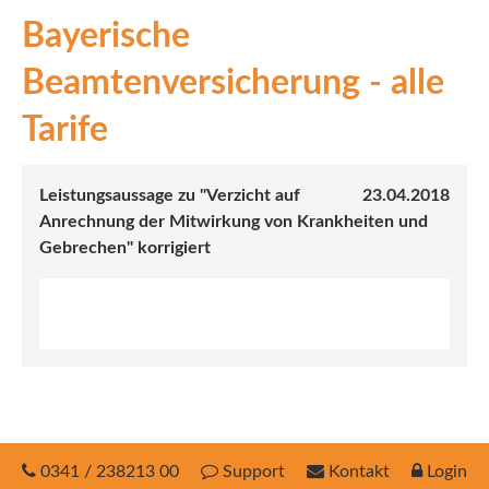
Bayerische
INEX
Beamtenversicherung - alle
Sach
Tarife
Leben
Kranken
Leistungsaussage zu "Verzicht auf
23.04.2018
Anrechnung der Mitwirkung von Krankheiten und
Investment
Gebrechen" korrigiert
0341 / 238213 00
Support
Kontakt
Login