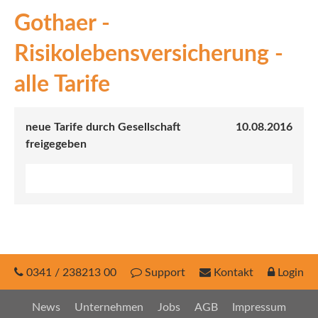
Gothaer -
INEX
Risikolebensversicherung -
Sach
alle Tarife
Leben
Kranken
neue Tarife durch Gesellschaft
10.08.2016
freigegeben
Investment
0341 / 238213 00
Support
Kontakt
Login
News
Unternehmen
Jobs
AGB
Impressum