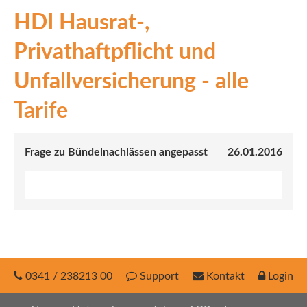
HDI Hausrat-,
INEX
Privathaftpflicht und
Sach
Unfallversicherung - alle
Leben
Tarife
Kranken
Investment
Frage zu Bündelnachlässen angepasst
26.01.2016
0341 / 238213 00
Support
Kontakt
Login