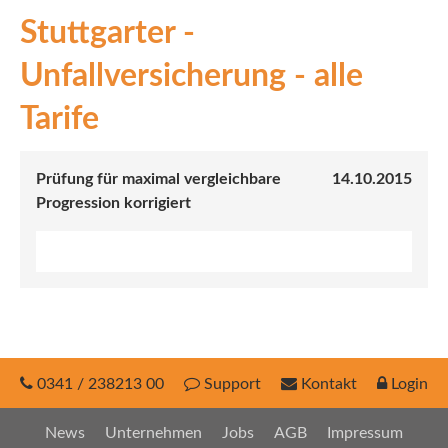
Stuttgarter -
INEX
Unfallversicherung - alle
Sach
Tarife
Leben
Kranken
Prüfung für maximal vergleichbare
14.10.2015
Progression korrigiert
Investment
0341 / 238213 00
Support
Kontakt
Login
News
Unternehmen
Jobs
AGB
Impressum