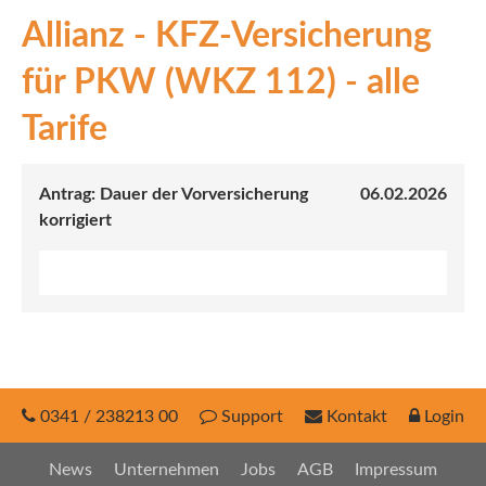
Allianz - KFZ-Versicherung
INEX
für PKW (WKZ 112) - alle
Sach
Tarife
Leben
Kranken
Antrag: Dauer der Vorversicherung
06.02.2026
korrigiert
Investment
0341 / 238213 00
Support
Kontakt
Login
News
Unternehmen
Jobs
AGB
Impressum