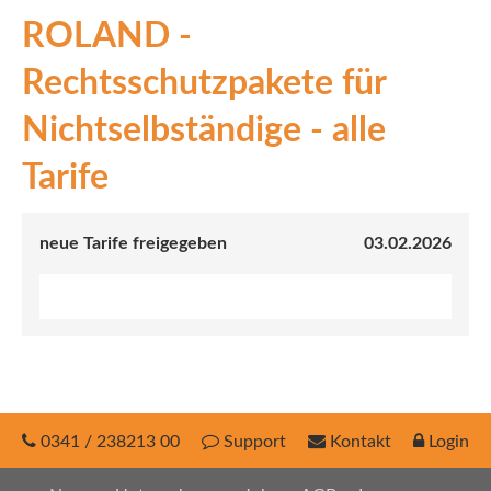
ROLAND -
INEX
Rechtsschutzpakete für
Sach
Nichtselbständige - alle
Leben
Tarife
Kranken
Investment
neue Tarife freigegeben
03.02.2026
0341 / 238213 00
Support
Kontakt
Login