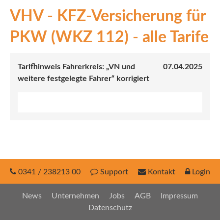
VHV - KFZ-Versicherung für
INEX
PKW (WKZ 112) - alle Tarife
Sach
Leben
Tarifhinweis Fahrerkreis: „VN und
07.04.2025
weitere festgelegte Fahrer“ korrigiert
Kranken
Investment
0341 / 238213 00
Support
Kontakt
Login
News
Unternehmen
Jobs
AGB
Impressum
Datenschutz