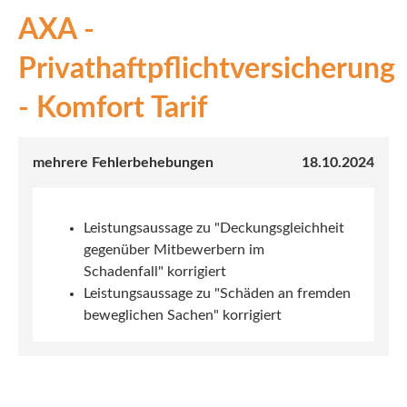
AXA -
INEX
Privathaftpflichtversicherung
Sach
- Komfort Tarif
Leben
Kranken
mehrere Fehlerbehebungen
18.10.2024
Investment
Leistungsaussage zu "Deckungsgleichheit
gegenüber Mitbewerbern im
Schadenfall" korrigiert
Leistungsaussage zu "Schäden an fremden
beweglichen Sachen" korrigiert