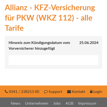
Allianz - KFZ-Versicherung
INEX
für PKW (WKZ 112) - alle
Sach
Tarife
Leben
Kranken
Hinweis zum Kündigungsdatum vom
25.06.2024
Vorversicherer hinzugefügt
Investment
0341 / 238213 00
Support
Kontakt
Login
News
Unternehmen
Jobs
AGB
Impressum