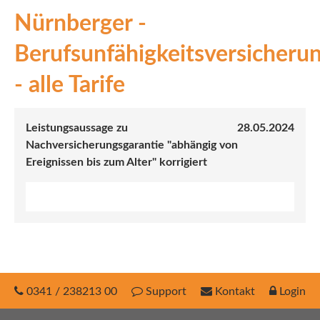
Nürnberger -
INEX
Berufsunfähigkeitsversicheru
Sach
- alle Tarife
Leben
Kranken
Leistungsaussage zu
28.05.2024
Nachversicherungsgarantie "abhängig von
Investment
Ereignissen bis zum Alter" korrigiert
0341 / 238213 00
Support
Kontakt
Login