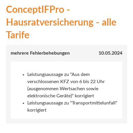
ConceptIFPro -
INEX
Hausratversicherung - alle
Sach
Tarife
Leben
Kranken
mehrere Fehlerbehebungen
10.05.2024
Investment
Leistungsaussage zu "Aus dem
verschlossenen KFZ von 6 bis 22 Uhr
(ausgenommen Wertsachen sowie
elektronische Geräte)" korrigiert
Leistungsaussage zu "Transportmittelunfall"
korrigiert