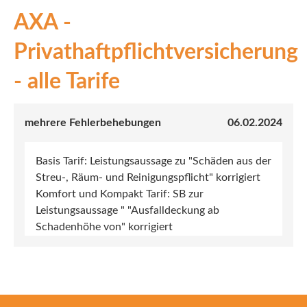
AXA -
INEX
Privathaftpflichtversicherung
Sach
- alle Tarife
Leben
Kranken
mehrere Fehlerbehebungen
06.02.2024
Investment
Basis Tarif: Leistungsaussage zu "Schäden aus der
Streu-, Räum- und Reinigungspflicht" korrigiert
Komfort und Kompakt Tarif: SB zur
Leistungsaussage " "Ausfalldeckung ab
Schadenhöhe von" korrigiert