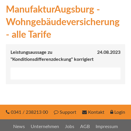
ManufakturAugsburg -
INEX
Wohngebäudeversicherung
Sach
- alle Tarife
Leben
Kranken
Leistungsaussage zu
24.08.2023
"Konditionsdifferenzdeckung" korrigiert
Investment
0341 / 238213 00
Support
Kontakt
Login
News
Unternehmen
Jobs
AGB
Impressum