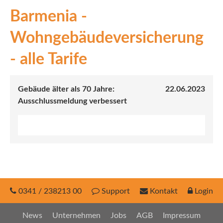
Barmenia -
INEX
Wohngebäudeversicherung
Sach
- alle Tarife
Leben
Kranken
Gebäude älter als 70 Jahre:
22.06.2023
Ausschlussmeldung verbessert
Investment
0341 / 238213 00
Support
Kontakt
Login
News
Unternehmen
Jobs
AGB
Impressum