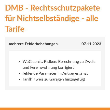
DMB - Rechtsschutzpakete
INEX
für Nichtselbständige - alle
Sach
Tarife
Leben
Kranken
mehrere Fehlerbehebungen
07.11.2023
Investment
WuG sonst. Risiken: Berechnung zu Zweit-
und Fereinwohnung korrigiert
fehlende Parameter im Antrag ergänzt
Tarifhinweis zu Garagen hinzugefügt