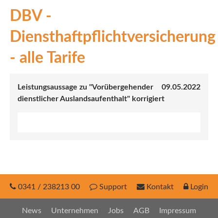
DBV -
INEX
Diensthaftpflichtversicherung
Sach
- alle Tarife
Leben
Kranken
Leistungsaussage zu "Vorübergehender
09.05.2022
dienstlicher Auslandsaufenthalt" korrigiert
Investment
0341 / 238213 00
Support
Kontakt
Login
News
Unternehmen
Jobs
AGB
Impressum