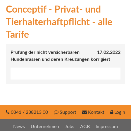
Conceptif - Privat- und
INEX
Tierhalterhaftpflicht - alle
Sach
Tarife
Leben
Kranken
Prüfung der nicht versicherbaren
17.02.2022
Hundenrassen und deren Kreuzungen korrigiert
Investment
0341 / 238213 00
Support
Kontakt
Login
News
Unternehmen
Jobs
AGB
Impressum