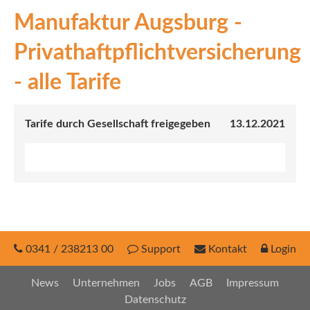
Manufaktur Augsburg -
INEX
Privathaftpflichtversicherung
Sach
- alle Tarife
Leben
Kranken
Tarife durch Gesellschaft freigegeben
13.12.2021
Investment
0341 / 238213 00
Support
Kontakt
Login
News
Unternehmen
Jobs
AGB
Impressum
Datenschutz