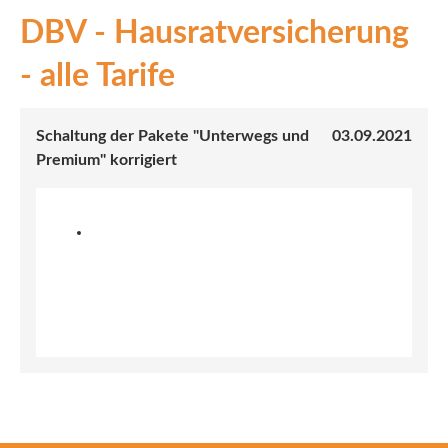
DBV - Hausratversicherung
INEX
- alle Tarife
Sach
Leben
Schaltung der Pakete "Unterwegs und
03.09.2021
Premium" korrigiert
Kranken
Investment