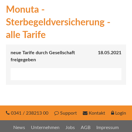
Monuta -
INEX
Sterbegeldversicherung -
Sach
alle Tarife
Leben
Kranken
neue Tarife durch Gesellschaft
18.05.2021
freigegeben
Investment
0341 / 238213 00
Support
Kontakt
Login
News
Unternehmen
Jobs
AGB
Impressum