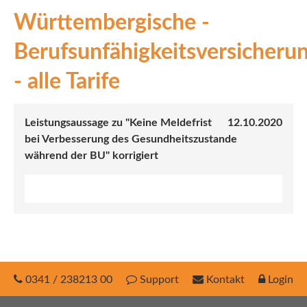
Württembergische -
INEX
Berufsunfähigkeitsversicheru
Sach
- alle Tarife
Leben
Kranken
Leistungsaussage zu "Keine Meldefrist
12.10.2020
bei Verbesserung des Gesundheitszustande
Investment
während der BU" korrigiert
0341 / 238213 00
Support
Kontakt
Login