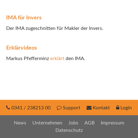
INEX
IMA für Invers
Sach
Der IMA zugeschnitten für Makler der Invers.
Leben
Erklärvideos
Kranken
Markus Pfefferminz
erklärt
den IMA.
Investment
0341 / 238213 00
Support
Kontakt
Login
News
Unternehmen
Jobs
AGB
Impressum
Datenschutz