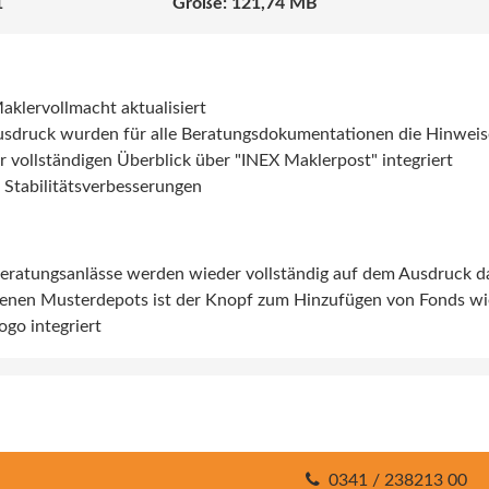
1
121,74 MB
klervollmacht aktualisiert
sdruck wurden für alle Beratungsdokumentationen die Hinweis
ür vollständigen Überblick über "INEX Maklerpost" integriert
Stabilitätsverbesserungen
Beratungsanlässe werden wieder vollständig auf dem Ausdruck da
genen Musterdepots ist der Knopf zum Hinzufügen von Fonds wied
go integriert
0341 / 238213 00