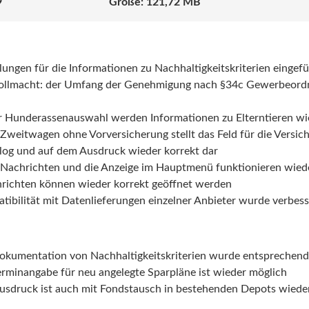
9
121,72 MB
llungen für die Informationen zu Nachhaltigkeitskriterien eingef
ollmacht: der Umfang der Genehmigung nach §34c Gewerbeordn
 der Hunderassenauswahl werden Informationen zu Elterntieren w
i Zweitwagen ohne Vorversicherung stellt das Feld für die Vers
log und auf dem Ausdruck wieder korrekt dar
 Nachrichten und die Anzeige im Hauptmenü funktionieren wied
hrichten können wieder korrekt geöffnet werden
tibilität mit Datenlieferungen einzelner Anbieter wurde verbess
Dokumentation von Nachhaltigkeitskriterien wurde entsprechen
erminangabe für neu angelegte Sparpläne ist wieder möglich
usdruck ist auch mit Fondstausch in bestehenden Depots wieder